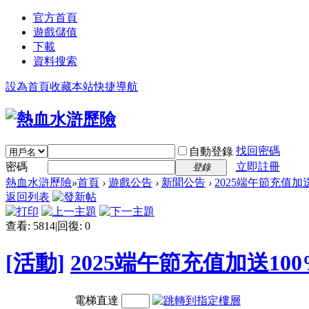
官方首頁
遊戲儲值
下載
資料搜索
設為首頁
收藏本站
快捷導航
找回密碼
自動登錄
密碼
立即註冊
登錄
熱血水滸歷險
»
首頁
›
遊戲公告
›
新聞公告
›
2025端午節充值加
返回列表
查看:
5814
|
回復:
0
[活動]
2025端午節充值加送1
電梯直達