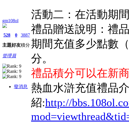
活動二：在活動期
gm108ol
禮品贈送說明：禮
528
0
3887
期間充值多少點數
主題
好友
積分
分。
管理員
禮品積分可以在新
熱血水滸充值禮品
發消息
紹:
http://bbs.108ol.
mod=viewthread&tid