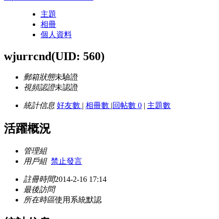
主題
相冊
個人資料
wjurrcnd
(UID: 560)
郵箱狀態
未驗證
視頻認證
未認證
統計信息
好友數
|
相冊數
|
回帖數 0
|
主題數
活躍概況
管理組
用戶組
禁止發言
註冊時間
2014-2-16 17:14
最後訪問
所在時區
使用系統默認