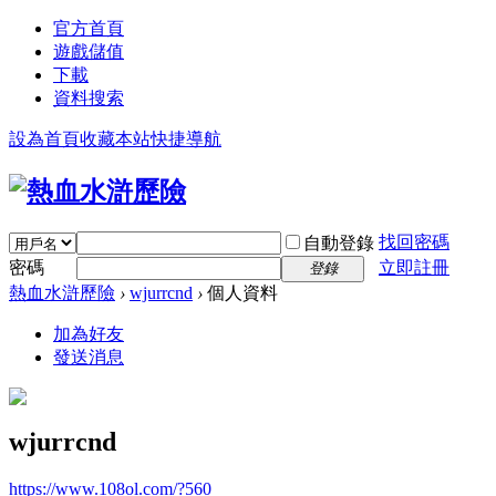
官方首頁
遊戲儲值
下載
資料搜索
設為首頁
收藏本站
快捷導航
找回密碼
自動登錄
密碼
立即註冊
登錄
熱血水滸歷險
›
wjurrcnd
›
個人資料
加為好友
發送消息
wjurrcnd
https://www.108ol.com/?560