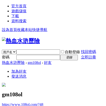
官方首頁
遊戲儲值
下載
資料搜索
設為首頁
收藏本站
快捷導航
找回密碼
自動登錄
密碼
立即註冊
登錄
熱血水滸歷險
›
gm108ol
›
好友
加為好友
發送消息
gm108ol
https://www.108ol.com/?48