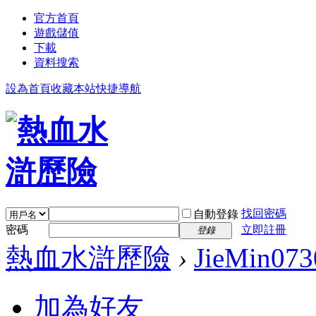
官方首頁
遊戲儲值
下載
資料搜索
設為首頁
收藏本站
快捷導航
找回密碼
自動登錄
密碼
立即註冊
登錄
熱血水滸歷險
›
JieMin073
加為好友