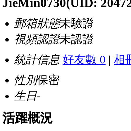
JieMin0730
(UID: 20472
郵箱狀態
未驗證
視頻認證
未認證
統計信息
好友數 0
|
相冊
性別
保密
生日
-
活躍概況