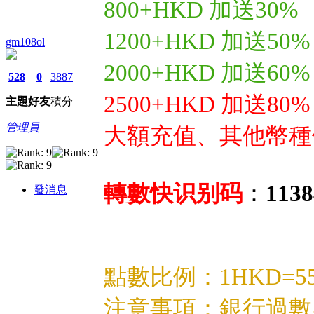
800+HKD 加送30%
1200+HKD 加送5
gm108ol
2000+HKD 加送6
528
0
3887
2500+HKD 加送8
主題
好友
積分
管理員
大額充值、其他幣種
轉數快识别码
：
1138
發消息
點數比例：1HKD=5
注意事項：銀行過數