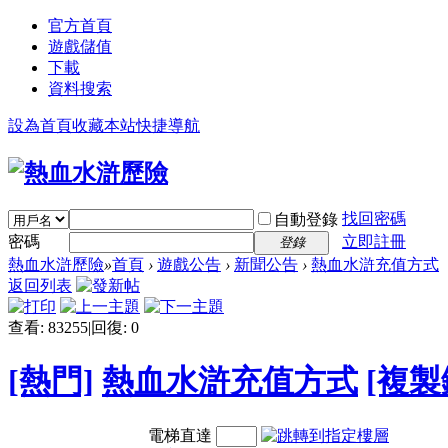
官方首頁
遊戲儲值
下載
資料搜索
設為首頁
收藏本站
快捷導航
找回密碼
自動登錄
密碼
立即註冊
登錄
熱血水滸歷險
»
首頁
›
遊戲公告
›
新聞公告
›
熱血水滸充值方式
返回列表
查看:
83255
|
回復:
0
[熱門]
熱血水滸充值方式
[複製
電梯直達