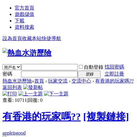
官方首頁
遊戲儲值
下載
資料搜索
設為首頁
收藏本站
快捷導航
找回密碼
自動登錄
密碼
立即註冊
登錄
熱血水滸歷險
»
首頁
›
玩家交流
›
交流中心
›
有香港的玩家嗎??
返回列表
查看:
10711
|
回復:
0
有香港的玩家嗎??
[複製鏈接]
appleisgood