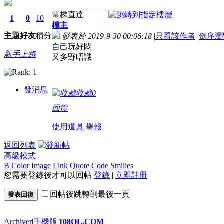
電梯直達
1
0
10
樓主
主題
好友
積分
發表於 2019-9-30 00:06:18
|
只看該作者
|
倒序瀏
自己玩好悶
新手上路
又多野唔識
發消息
收藏
0
回復
使用道具
舉報
返回列表
高級模式
B
Color
Image
Link
Quote
Code
Smilies
您需要登錄後才可以回帖
登錄
|
立即註冊
回帖後跳轉到最後一頁
發表回復
Archiver
|
手機版
|
108OL.COM