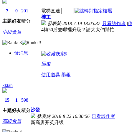
7
0
201
電梯直達
樓主
主題
好友
積分
發表於 2018-7-19 18:05:37
|
只看該作者
|
4轉50后去哪裡升級？請大大們幫忙
中級會員
發消息
收藏
0
回復
使用道具
舉報
kktan
15
1
598
沙發
主題
好友
積分
發表於 2018-8-22 16:30:56
|
只看該作者
高級會員
新高唐开英升级