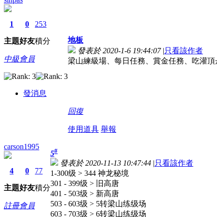
1
0
253
地板
主題
好友
積分
發表於 2020-1-6 19:44:07
|
只看該作者
中級會員
梁山練級場、每日任務、賞金任務、吃灌頂
發消息
回復
使用道具
舉報
carson1995
#
5
發表於 2020-11-13 10:47:44
|
只看該作者
4
0
77
1-300级 > 344 神龙秘境
301 - 399级 > 旧高唐
主題
好友
積分
401 - 503级 > 新高唐
503 - 603级 > 5转梁山练级场
註冊會員
603 - 703级 > 6转梁山练级场