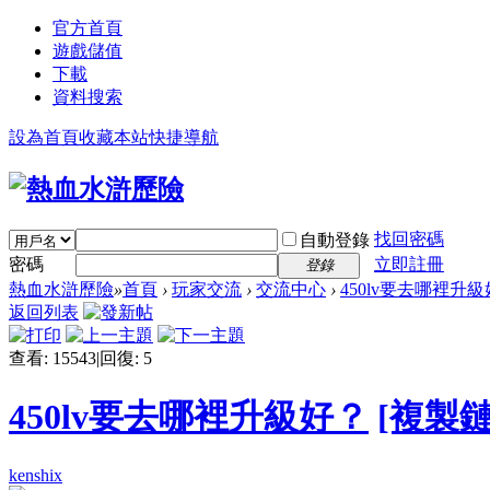
官方首頁
遊戲儲值
下載
資料搜索
設為首頁
收藏本站
快捷導航
找回密碼
自動登錄
密碼
立即註冊
登錄
熱血水滸歷險
»
首頁
›
玩家交流
›
交流中心
›
450lv要去哪裡升
返回列表
查看:
15543
|
回復:
5
450lv要去哪裡升級好？
[複製鏈
kenshix