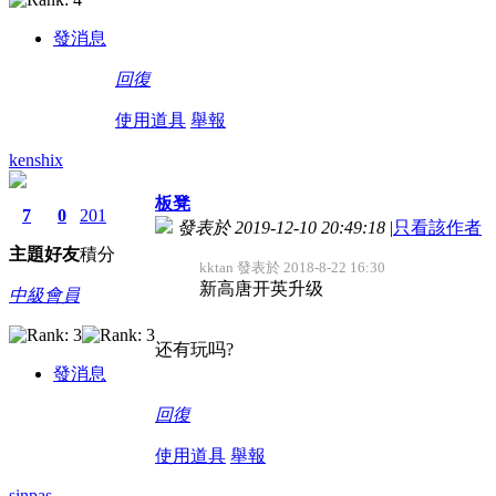
發消息
回復
使用道具
舉報
kenshix
板凳
7
0
201
發表於 2019-12-10 20:49:18
|
只看該作者
主題
好友
積分
kktan 發表於 2018-8-22 16:30
新高唐开英升级
中級會員
还有玩吗?
發消息
回復
使用道具
舉報
sinpas