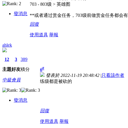
703 - 803级 > 英雄图
發消息
**或者通过赏金任务，703级前做赏金任务都会
回復
使用道具
舉報
ahlek
12
3
389
#
主題
好友
積分
6
發表於 2022-11-19 20:48:42
|
只看該作者
中級會員
练级都是被砍的
發消息
回復
使用道具
舉報