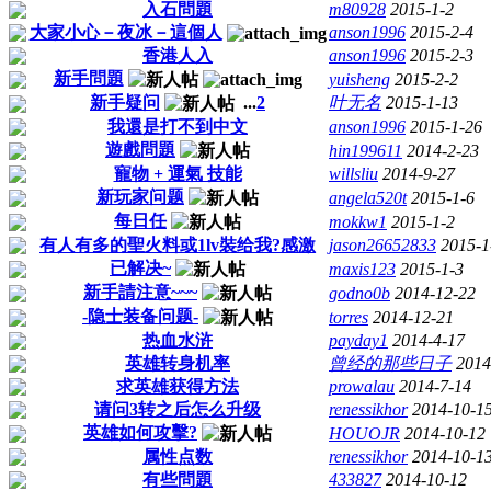
入石問題
m80928
2015-1-2
大家小心－夜冰－這個人
anson1996
2015-2-4
香港人入
anson1996
2015-2-3
新手問題
yuisheng
2015-2-2
新手疑问
...
2
叶无名
2015-1-13
我還是打不到中文
anson1996
2015-1-26
遊戲問題
hin199611
2014-2-23
寵物 + 運氣 技能
willsliu
2014-9-27
新玩家问题
angela520t
2015-1-6
每日任
mokkw1
2015-1-2
有人有多的聖火料或1lv裝给我?感激
jason26652833
2015-1
已解决~
maxis123
2015-1-3
新手請注意~~~
godno0b
2014-12-22
-隐士装备问题-
torres
2014-12-21
热血水浒
payday1
2014-4-17
英雄转身机率
曾经的那些日子
2014
求英雄获得方法
prowalau
2014-7-14
请问3转之后怎么升级
renessikhor
2014-10-1
英雄如何攻擊?
HOUOJR
2014-10-12
属性点数
renessikhor
2014-10-1
有些問題
433827
2014-10-12