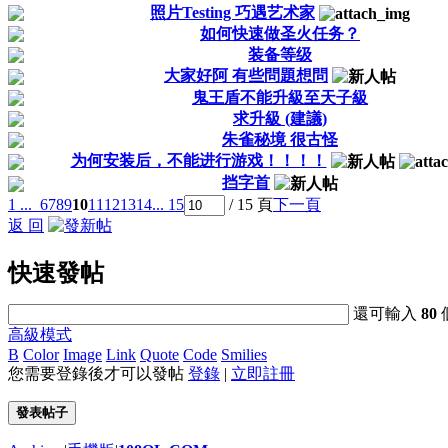
照片Testing 巧遇艺术家
如何快速做圣火任务？
装备等级
大家好阿 有些問題想問
鬼王盾不能升級至天子級
求升級 (建議)
朱雀秘境 很古怪
为何安装后，不能进行游戏！！！！
挡字首
1 ...
6
7
8
9
10
11
12
13
14
... 15
/ 15 頁
下一頁
返 回
快速發帖
還可輸入
80
高級模式
B
Color
Image
Link
Quote
Code
Smilies
您需要登錄後才可以發帖
登錄
|
立即註冊
發表帖子