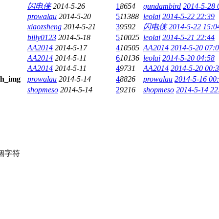
闪电侠
2014-5-26
1
8654
gundambird
2014-5-28 
prowalau
2014-5-20
5
11388
leolai
2014-5-22 22:39
xiaozsheng
2014-5-21
3
9592
闪电侠
2014-5-22 15:0
billy0123
2014-5-18
5
10025
leolai
2014-5-21 22:44
AA2014
2014-5-17
4
10505
AA2014
2014-5-20 07:
AA2014
2014-5-11
6
10136
leolai
2014-5-20 04:58
AA2014
2014-5-11
4
9731
AA2014
2014-5-20 00:
prowalau
2014-5-14
4
8826
prowalau
2014-5-16 00
shopmeso
2014-5-14
2
9216
shopmeso
2014-5-14 22
個字符