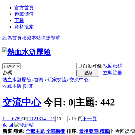
官方首頁
遊戲儲值
下載
資料搜索
設為首頁
收藏本站
快捷導航
找回密碼
自動登錄
密碼
立即註冊
登錄
熱血水滸歷險
»
首頁
›
玩家交流
›
交流中心
收藏本版
|
訂閱
交流中心
今日:
0
|
主題:
442
1 ...
6
7
8
9
10
11
12
13
14
... 15
/ 15 頁
下一頁
返 回
新窗
篩選:
全部主題
全部時間
排序:
最後發表
|
精華
|
作者
回復/