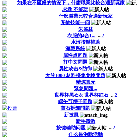
如果在不砸錢的情況下，什麽職業比較合適新玩家
求救 不能玩
什麽職業比較合適新玩家
宠物技能一问
朱雀林
衣服的4合1...
...
2
水浒按键辅助
海戰系統
属性点问题
打中文問題
属性攻击&防御
大於1000 材料採集兌換問題
精炼真元
緊急問題...
世界杯黑石& 世界杯红石
...
2
端午节粽子问题
寶石拆卸問題
新披風
新手请教
按键辅助问题
...
2
什么是泡點活動