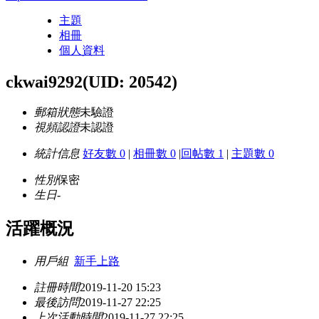
主題
相冊
個人資料
ckwai9292
(UID: 20542)
郵箱狀態
未驗證
視頻認證
未認證
統計信息
好友數 0
|
相冊數 0
|
回帖數 1
|
主題數 0
性別
保密
生日
-
活躍概況
用戶組
新手上路
註冊時間
2019-11-20 15:23
最後訪問
2019-11-27 22:25
上次活動時間
2019-11-27 22:25