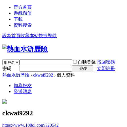
官方首頁
遊戲儲值
下載
資料搜索
設為首頁
收藏本站
快捷導航
找回密碼
自動登錄
密碼
立即註冊
登錄
熱血水滸歷險
›
ckwai9292
›
個人資料
加為好友
發送消息
ckwai9292
https://www.108ol.com/?20542