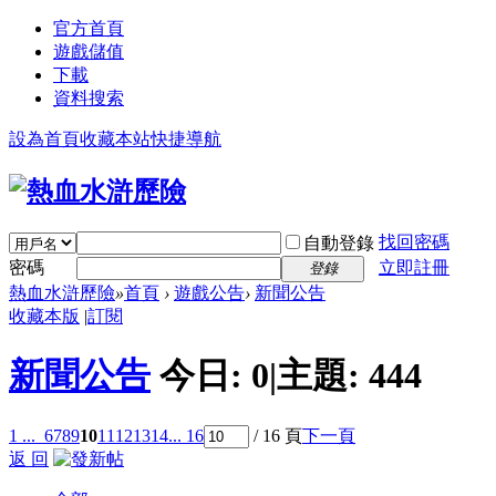
官方首頁
遊戲儲值
下載
資料搜索
設為首頁
收藏本站
快捷導航
找回密碼
自動登錄
密碼
立即註冊
登錄
熱血水滸歷險
»
首頁
›
遊戲公告
›
新聞公告
收藏本版
|
訂閱
新聞公告
今日:
0
|
主題:
444
1 ...
6
7
8
9
10
11
12
13
14
... 16
/ 16 頁
下一頁
返 回