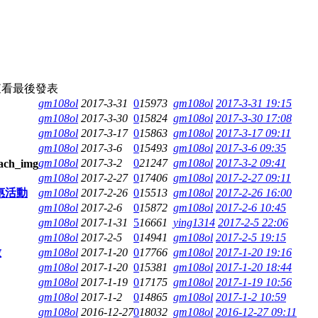
查看
最後發表
gm108ol
2017-3-31
0
15973
gm108ol
2017-3-31 19:15
gm108ol
2017-3-30
0
15824
gm108ol
2017-3-30 17:08
gm108ol
2017-3-17
0
15863
gm108ol
2017-3-17 09:11
gm108ol
2017-3-6
0
15493
gm108ol
2017-3-6 09:35
gm108ol
2017-3-2
0
21247
gm108ol
2017-3-2 09:41
gm108ol
2017-2-27
0
17406
gm108ol
2017-2-27 09:11
優惠活動
gm108ol
2017-2-26
0
15513
gm108ol
2017-2-26 16:00
gm108ol
2017-2-6
0
15872
gm108ol
2017-2-6 10:45
gm108ol
2017-1-31
5
16661
ying1314
2017-2-5 22:06
gm108ol
2017-2-5
0
14941
gm108ol
2017-2-5 19:15
啟
gm108ol
2017-1-20
0
17766
gm108ol
2017-1-20 19:16
gm108ol
2017-1-20
0
15381
gm108ol
2017-1-20 18:44
gm108ol
2017-1-19
0
17175
gm108ol
2017-1-19 10:56
gm108ol
2017-1-2
0
14865
gm108ol
2017-1-2 10:59
gm108ol
2016-12-27
0
18032
gm108ol
2016-12-27 09:11