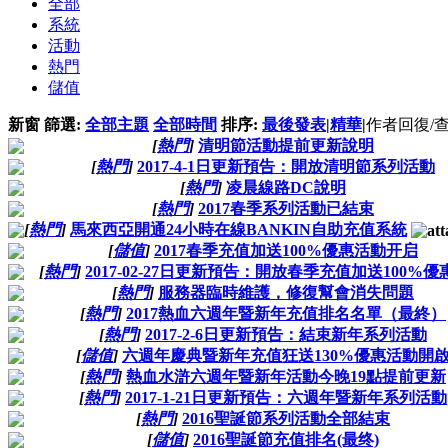
全部
系統
活動
熱門
儲值
新窗
篩選:
全部主題
全部時間
排序:
最後發表
|
精華
|
作者
回復/
[
熱門
]
清明節活動提前更新說明
[
熱門
]
2017-4-1日更新預告：開放清明節系列活動
[
熱門
]
凌晨線路DC說明
[
熱門
]
2017春季系列活動已結束
[
熱門
]
馬來西亞開通24小時在線BANKIN自助充值系統
[
儲值
]
2017春季充值加送100%優惠活動开启
[
熱門
]
2017-02-27日更新預告：開放春季充值加送100%
[
熱門
]
服務器臨時維護，修復幫會消失問題
[
熱門
]
2017熱血六週年暨新年充值排名名單（最終）
[
熱門
]
2017-2-6日更新預告：結束新年系列活動
[
儲值
]
六週年慶典暨新年充值狂送130%優惠活動開
[
熱門
]
熱血水滸六週年暨新年活動今晚19點提前更新
[
熱門
]
2017-1-21日更新預告：六週年暨新年系列活動
[
熱門
]
2016聖誕節系列活動全部結束
[
儲值
]
2016聖誕節充值排名(最终)