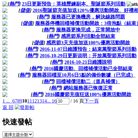
[
熱門
]
23日更新預告：英雄歷練副本、聖誕節系列活動
[
儲值
]
2016聖誕節充值加送120%優惠活動開啟、好禮
[
熱門
]
服務器已更換機房，解決線路問題
[
儲值
]
服務器停機回檔補償活動開啟：3倍泡點（結束
[
熱門
]
服務器更換完成，正常開放中
[
熱門
]
感恩節系列活動全部結束
[
儲值
]
感恩節3天充值加送100%優惠活動開啟
[
熱門
]
2016-11-07日維護預告：結束萬聖節系列活動
[
熱門
]
2016-10-29日更新说明：开放萬聖節系列活動
[
熱門
]
2016-10-21日維護說明
[
熱門
]
2016國慶活動、回檔補償活動已全部結束
[
熱門
]
服務器回檔至10月6日5點的備份數據（已完成）
[
熱門
]
回檔補償活動二（道具補償）
[
熱門
]
網站服務器已恢復正常
[
熱門
]
2016國慶節充值狂送100%優惠活動開啟
1 ...
6
7
8
9
10
11
12
13
14
... 16
/ 16 頁
下一頁
返 回
快速發帖